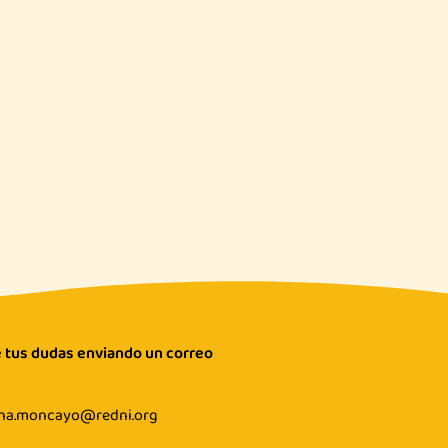
 tus dudas enviando un correo
ina.moncayo@redni.org