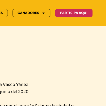
ES
GANADORES
PARTICIPA AQUÍ
a Vasco Yánez
junio del 2020
 por el autor/a: Criar en la ciudad es