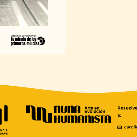
Resuelve
a:
carol